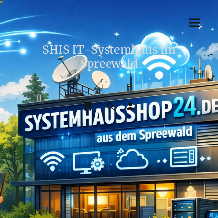
SHIS IT-Systemhaus im
Spreewald