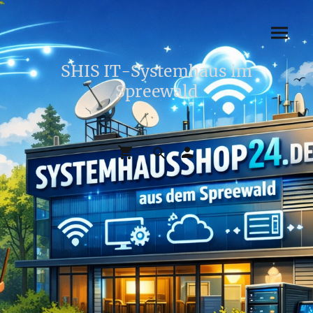
SHIS IT-Systemhaus im
Spreewald