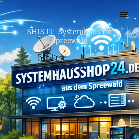
SHIS IT-Systemhaus im
Spreewald