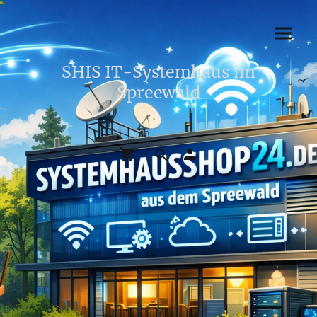
SHIS IT-Systemhaus im
Spreewald