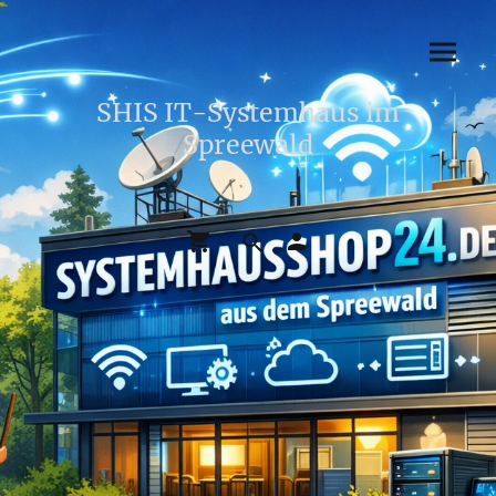
SHIS IT-Systemhaus im
Spreewald