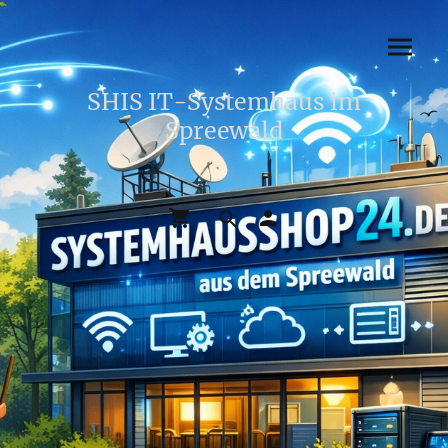
SHIS IT-Systemhaus im
Spreewald