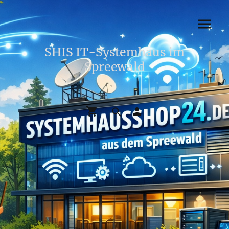
SHIS IT-Systemhaus im
Spreewald